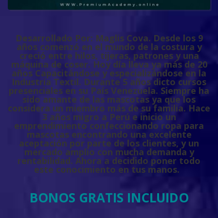
Desarrollado Por: Maglis Cova. Desde los 9
años comenzó en el mundo de la costura y
creció entre hilos, tijeras, patrones y una
máquina de coser. Hoy día lleva ya más de 20
años Capacitándose y especializándose en la
Industria Textil. Durante 5 años dicto cursos
presenciales en su País Venezuela. Siempre ha
sido amante de las mascotas ya que los
considera un miembro más de su familia. Hace
3 años migro a Perú e inicio un
emprendimiento confeccionando ropa para
mascotas encontrando una excelente
aceptación por parte de los clientes, y un
mercado amplio con mucha demanda y
rentabilidad. Ahora a decidido poner todo
este conocimiento en tus manos.
BONOS GRATIS INCLUIDO