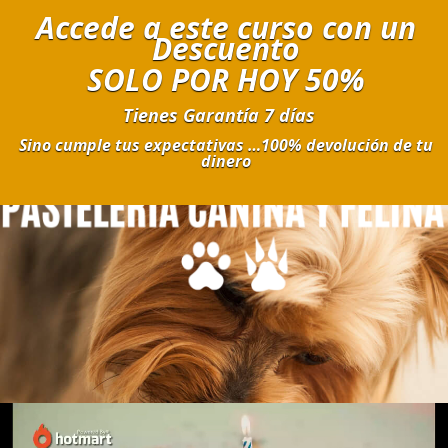
Accede a este curso con un
Descuento
SOLO POR HOY 50
%
Tienes Garantía 7 días
Sino cumple tus expectativas …100% devolución de tu
dinero