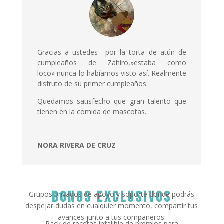
Gracias a ustedes por la torta de atún de
cumpleaños de Zahiro,»estaba como
loco» nunca lo habíamos visto así. Realmente
disfruto de su primer cumpleaños.
Quedamos satisfecho que gran talento que
tienen en la comida de mascotas.
NORA RIVERA DE CRUZ
bonos exclusivos
Grupos privados de apoyo y soporte donde podrás
despejar dudas en cualquier momento, compartir tus
avances junto a tus compañeros.
Pack de recetas infalible de premios para