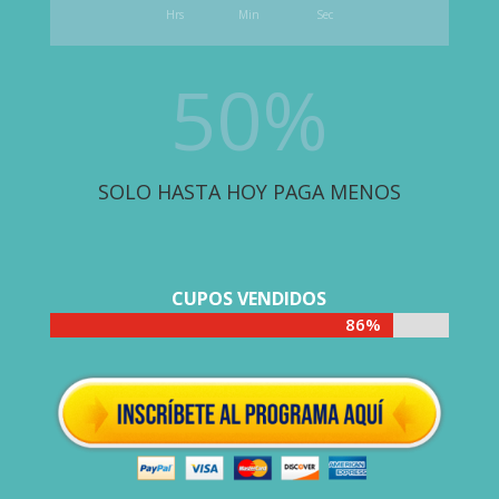
Hrs
Min
Sec
50
%
SOLO HASTA HOY PAGA MENOS
CUPOS VENDIDOS
86%
86%